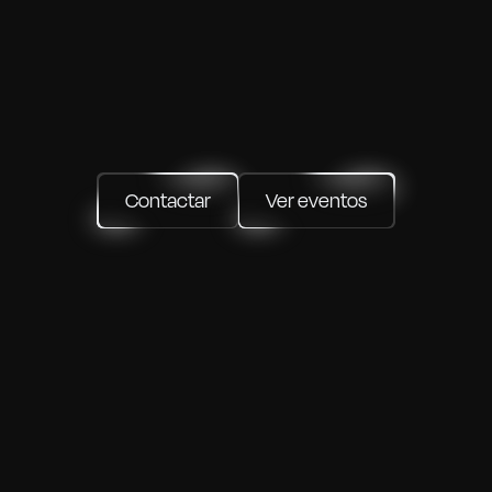
ORPORATIV
mos
cómo
hacer
tu
sueño
realidad,
transformamos
tu
idea
en
un
e
co
e
inolvidable,
con
excelencia,
compromiso
y
el
escenario
perfe
Contactar
Ver eventos