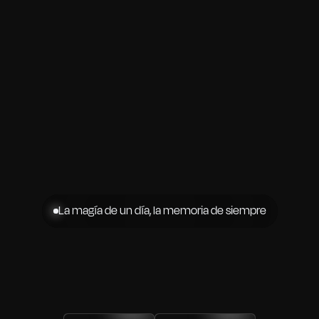
La magía de un día, la memoria de siempre
Eventos
sociales
Sabemos
cómo
hacer
tu
sueño
realidad,
transformamos
tu
idea
en
un
evento
único
e
inolvidable,
con
excelencia,
compromiso
y
el
escenario
perfecto.